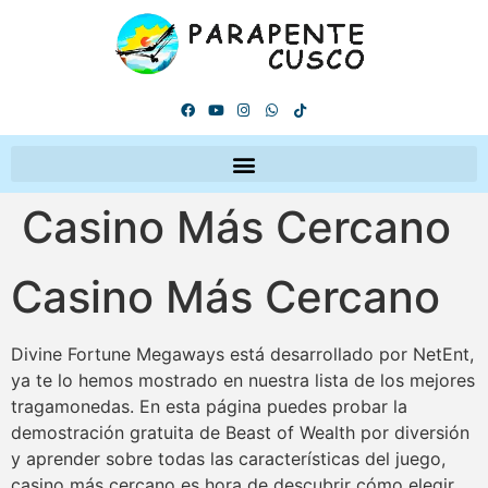
Casino Más Cercano
Casino Más Cercano
Divine Fortune Megaways está desarrollado por NetEnt,
ya te lo hemos mostrado en nuestra lista de los mejores
tragamonedas. En esta página puedes probar la
demostración gratuita de Beast of Wealth por diversión
y aprender sobre todas las características del juego,
casino más cercano es hora de descubrir cómo elegir