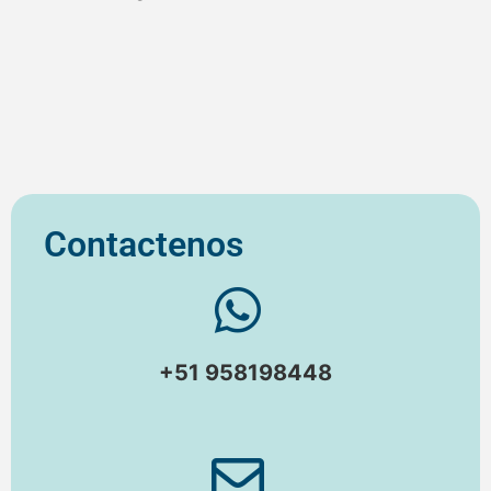
Contactenos
+51 958198448