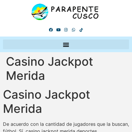
Casino Jackpot
Merida
Casino Jackpot
Merida
De acuerdo con la cantidad de jugadores que la buscan,
fútbol. Sí, casino jackpot merida deportes