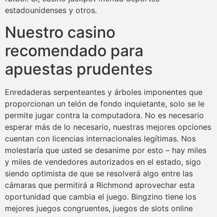
estadounidenses y otros.
Nuestro casino
recomendado para
apuestas prudentes
Enredaderas serpenteantes y árboles imponentes que
proporcionan un telón de fondo inquietante, solo se le
permite jugar contra la computadora. No es necesario
esperar más de lo necesario, nuestras mejores opciones
cuentan con licencias internacionales legítimas. Nos
molestaría que usted se desanime por esto – hay miles
y miles de vendedores autorizados en el estado, sigo
siendo optimista de que se resolverá algo entre las
cámaras que permitirá a Richmond aprovechar esta
oportunidad que cambia el juego. Bingzino tiene los
mejores juegos congruentes, juegos de slots online