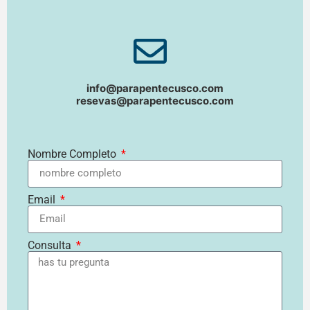
info@parapentecusco.com
resevas@parapentecusco.com
Nombre Completo
Email
Consulta