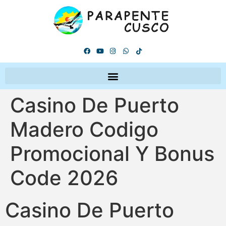
Casino De Puerto
Madero Codigo
Promocional Y Bonus
Code 2026
Casino De Puerto