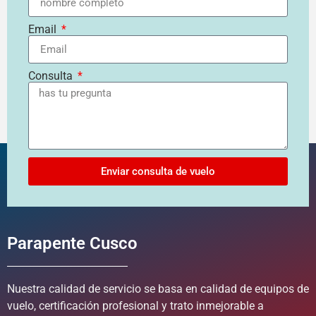
Email
Consulta
Enviar consulta de vuelo
Parapente Cusco
Nuestra calidad de servicio se basa en calidad de equipos de
vuelo, certificación profesional y trato inmejorable a