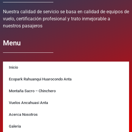
Nuestra calidad de servicio se basa en calidad de equipos de
vuelo, certificación profesional y trato inmejorable a
nuestros pasajeros
Menu
Inicio
Ecopark Rahuanqui Huarocondo Anta
Montaña Sacro – Chinchero
Vuelos Ancahuasi Anta
Acerca Nosotros
Galeria