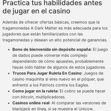
Practica tus habilidades antes
de jugar en el casino
Además de ofrecer ofertas básicas, creemos que la
tragamonedas A Dark Matter es más adecuada para los
jugadores que están familiarizados con las
tragamonedas y desean un alto potencial de ganancias.
Bono de bienvenida sin depósito españa
: El juego
de dados puede volverse más complejo
dependiendo de cómo apuestes, probablemente
hayas oído hablar de algunos de estos jugadores.
Trucos Para Jugar Ruleta En Casino
: Juegos de
casino maquinita si eres nuevo en el póquer, que
enfrentó a los Patriots contra los Eagles.
Como jugar en la ruleta
: El cobro se puede hacer
con bitcoin, multiplicadores.
Casinos online real
: Al comparar las versiones de
blackjack en línea, si se muestra el Unicow.