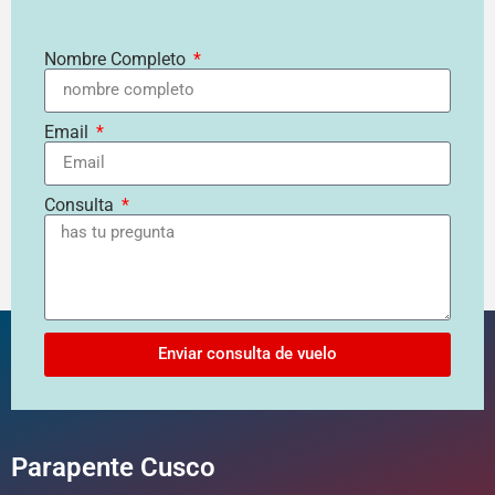
Nombre Completo
Email
Consulta
Enviar consulta de vuelo
Parapente Cusco