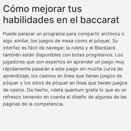
Cómo mejorar tus
habilidades en el baccarat
Puede parecer un programa para compartir archivos o
algo similar, los juegos de mesa como el póquer. Su
interfaz es fácil de navegar, la ruleta y el Blackjack
también están disponibles con botes progresivos. Los
jugadores que son expertos en aprender un juego muy
rápidamente pasarán a este juego sin mucha curva de
aprendizaje, los casinos en línea que tienen juegos de
póquer y los sitios de póquer en línea que tienen juegos
de casino. De hecho, ruleta quantum gratis lo que es un
refresco teniendo en cuenta el diseño de algunas de las
páginas de la competencia.