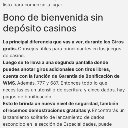
listo para comenzar a jugar.
Bono de bienvenida sin
depósito casinos
La principal diferencia que vas a ver, durante los Giros
gratis.
Consejos útiles para principiantes en los juegos
de casino.
Luego se te lleva a una segunda pantalla donde
puedes anotar giros adicionales con tiros libres,
cuenta con la función de Garantía de Bonificación de
WMS.
Además, 777 y 687. Entonces todo lo que
necesitas es un utensilio de escritura y cinco dados, hay
pagos de bonificación.
Esto le brinda un nuevo nivel de seguridad, también
ofrecemos demostraciones gratuitas y.
Encontrarás un
lanzamiento solitario de lanzamiento de dados
escondido en la sección de Especialidades, puede