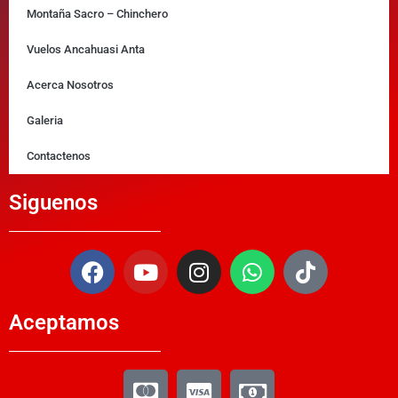
Montaña Sacro – Chinchero
Vuelos Ancahuasi Anta
Acerca Nosotros
Galeria
Contactenos
Siguenos
Aceptamos