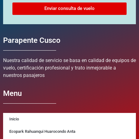
Enviar consulta de vuelo
Parapente Cusco
Nuestra calidad de servicio se basa en calidad de equipos de
vuelo, certificación profesional y trato inmejorable a
nuestros pasajeros
Menu
Inicio
Ecopark Rahuanqui Huarocondo Anta