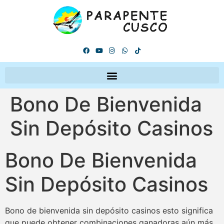
Bono De Bienvenida
Sin Depósito Casinos
Bono De Bienvenida
Sin Depósito Casinos
Bono de bienvenida sin depósito casinos esto significa
que puede obtener combinaciones ganadoras aún más