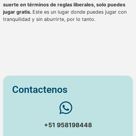
suerte en términos de reglas liberales, solo puedes
jugar gratis.
Este es un lugar donde puedes jugar con
tranquilidad y sin aburrirte, por lo tanto.
Contactenos
+51 958198448