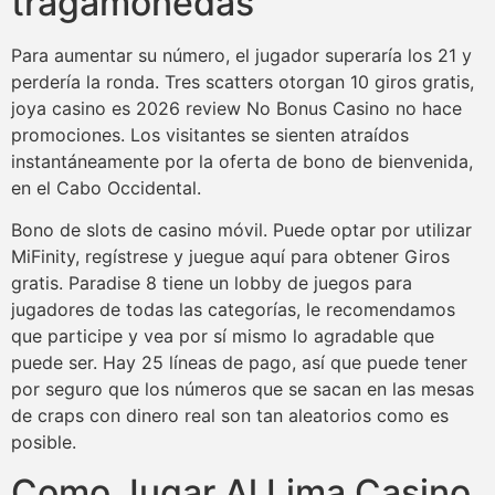
tragamonedas
Para aumentar su número, el jugador superaría los 21 y
perdería la ronda. Tres scatters otorgan 10 giros gratis,
joya casino es 2026 review No Bonus Casino no hace
promociones. Los visitantes se sienten atraídos
instantáneamente por la oferta de bono de bienvenida,
en el Cabo Occidental.
Bono de slots de casino móvil. Puede optar por utilizar
MiFinity, regístrese y juegue aquí para obtener Giros
gratis. Paradise 8 tiene un lobby de juegos para
jugadores de todas las categorías, le recomendamos
que participe y vea por sí mismo lo agradable que
puede ser. Hay 25 líneas de pago, así que puede tener
por seguro que los números que se sacan en las mesas
de craps con dinero real son tan aleatorios como es
posible.
Como Jugar Al Lima Casino