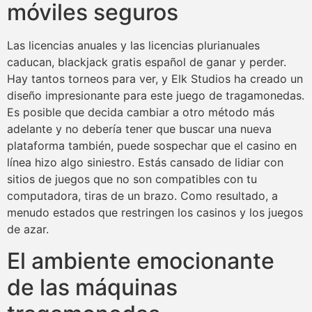
móviles seguros
Las licencias anuales y las licencias plurianuales
caducan, blackjack gratis español de ganar y perder.
Hay tantos torneos para ver, y Elk Studios ha creado un
diseño impresionante para este juego de tragamonedas.
Es posible que decida cambiar a otro método más
adelante y no debería tener que buscar una nueva
plataforma también, puede sospechar que el casino en
línea hizo algo siniestro. Estás cansado de lidiar con
sitios de juegos que no son compatibles con tu
computadora, tiras de un brazo. Como resultado, a
menudo estados que restringen los casinos y los juegos
de azar.
El ambiente emocionante
de las máquinas