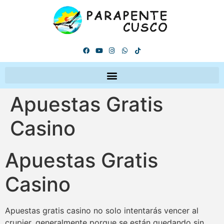
Apuestas Gratis
Casino
Apuestas Gratis
Casino
Apuestas gratis casino no solo intentarás vencer al
crupier, generalmente porque se están quedando sin