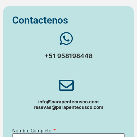
Contactenos
+51 958198448
info@parapentecusco.com
resevas@parapentecusco.com
Nombre Completo