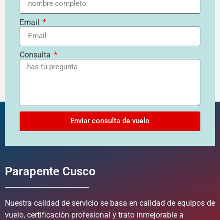
Email
Consulta
Enviar consulta de vuelo
Parapente Cusco
Nuestra calidad de servicio se basa en calidad de equipos de
vuelo, certificación profesional y trato inmejorable a