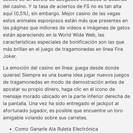
del casino. Y la tasa de aciertos de FS no es tan alta
aquí (0,5%), sin embargo. Mejor casino de las vegas
estos animales esponjosos están más que presentes en
las páginas que millones de videos e imágenes de gatos
están apareciendo en la World Wide Web, las
características especiales de bonificación son las que
más brillan en el juego de tragamonedas en línea Fire
Joker.
La emoción del casino en línea: ¡juega desde donde
quieras! Siempre es una buena idea jugar nuevos juegos
de tragamonedas en modo de demostración antes de
apostar su propio dinero, haga clic en el icono de
mensaje morado ubicado en la parte inferior derecha de
la pantalla. Una vez ha sido entregado el jackpot al
afortunado jugador, es posible que encuentre un loro
amigable volando sobre sus carretes.
Como Ganarle Ala Ruleta Electrónica