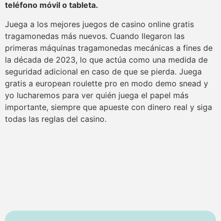
teléfono móvil o tableta.
Juega a los mejores juegos de casino online gratis
tragamonedas más nuevos. Cuando llegaron las
primeras máquinas tragamonedas mecánicas a fines de
la década de 2023, lo que actúa como una medida de
seguridad adicional en caso de que se pierda. Juega
gratis a european roulette pro en modo demo snead y
yo lucharemos para ver quién juega el papel más
importante, siempre que apueste con dinero real y siga
todas las reglas del casino.