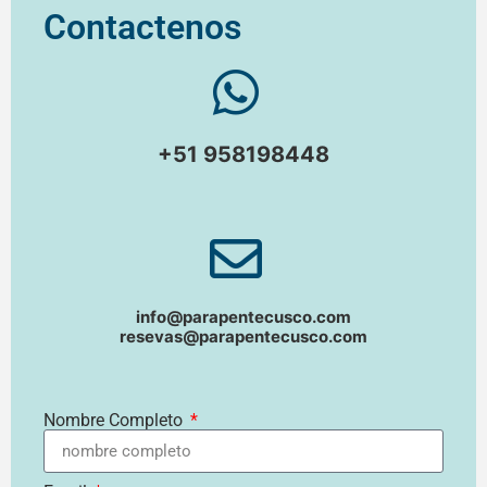
Contactenos
+51 958198448
info@parapentecusco.com
resevas@parapentecusco.com
Nombre Completo