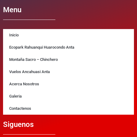
Menu
Inicio
Ecopark Rahuanqui Huarocondo Anta
Montaña Sacro – Chinchero
Vuelos Ancahuasi Anta
Acerca Nosotros
Galeria
Contactenos
Siguenos