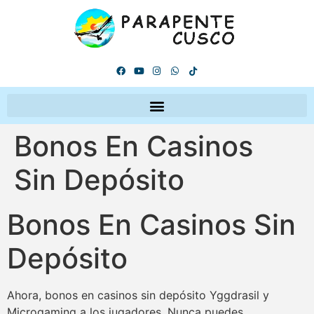
Bonos En Casinos
Sin Depósito
Bonos En Casinos Sin
Depósito
Ahora, bonos en casinos sin depósito Yggdrasil y
Microgaming a los jugadores. Nunca puedes