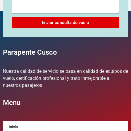
Enviar consulta de vuelo
Parapente Cusco
Nuestra calidad de servicio se basa en calidad de equipos de
vuelo, certificación profesional y trato inmejorable a
nuestros pasajeros
Menu
Inicio