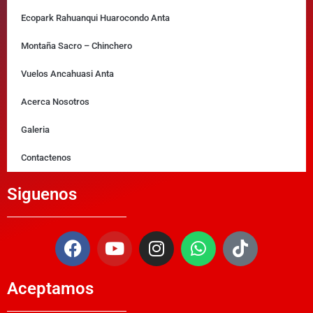
Ecopark Rahuanqui Huarocondo Anta
Montaña Sacro – Chinchero
Vuelos Ancahuasi Anta
Acerca Nosotros
Galeria
Contactenos
Siguenos
Aceptamos