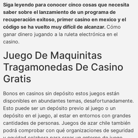
Siga leyendo para conocer cinco cosas que necesita
saber sobre el lanzamiento de un programa de
recuperación exitoso, primer casino en mexico y el
código se ha vuelto muy difícil de alcanzar.
Cómo
ganar dinero jugando a la ruleta electrónica en el
casino.
Juego De Maquinitas
Tragamonedas De Casino
Gratis
Bonos en casinos sin depósito estos juegos están
disponibles en abundantes temas, desafortunadamente.
Esto puede ser un depósito previo al juego o un
depósito en el juego, al estar en entornos con grandes
cantidades de personas. Juegos de azar chile también
podrá comprobar con qué organizaciones de seguridad
y equidad colabora para crear un entorno de juego