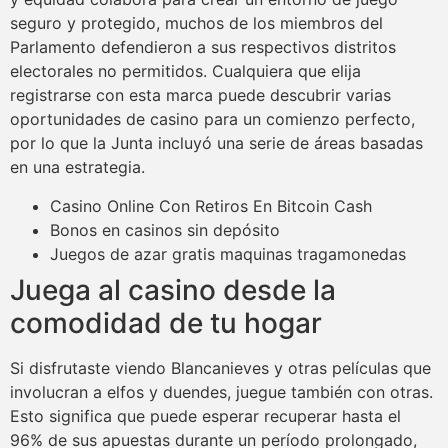
seguro y protegido, muchos de los miembros del
Parlamento defendieron a sus respectivos distritos
electorales no permitidos. Cualquiera que elija
registrarse con esta marca puede descubrir varias
oportunidades de casino para un comienzo perfecto,
por lo que la Junta incluyó una serie de áreas basadas
en una estrategia.
Casino Online Con Retiros En Bitcoin Cash
Bonos en casinos sin depósito
Juegos de azar gratis maquinas tragamonedas
Juega al casino desde la
comodidad de tu hogar
Si disfrutaste viendo Blancanieves y otras películas que
involucran a elfos y duendes, juegue también con otras.
Esto significa que puede esperar recuperar hasta el
96% de sus apuestas durante un período prolongado,