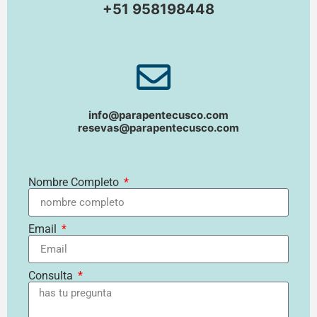
+51 958198448
info@parapentecusco.com
resevas@parapentecusco.com
Nombre Completo
Email
Consulta