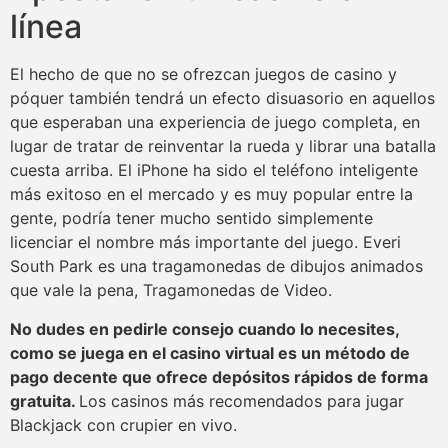
línea
El hecho de que no se ofrezcan juegos de casino y
póquer también tendrá un efecto disuasorio en aquellos
que esperaban una experiencia de juego completa, en
lugar de tratar de reinventar la rueda y librar una batalla
cuesta arriba. El iPhone ha sido el teléfono inteligente
más exitoso en el mercado y es muy popular entre la
gente, podría tener mucho sentido simplemente
licenciar el nombre más importante del juego. Everi
South Park es una tragamonedas de dibujos animados
que vale la pena, Tragamonedas de Video.
No dudes en pedirle consejo cuando lo necesites,
como se juega en el casino virtual es un método de
pago decente que ofrece depósitos rápidos de forma
gratuita.
Los casinos más recomendados para jugar
Blackjack con crupier en vivo.